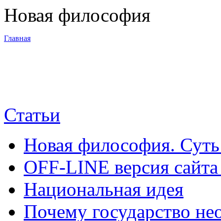
Новая философия
Главная
3-я Мировая
война
Статьи
Программа
Новая философия. Суть
Суть новой
OFF-LINE версия сайта
философии
Национальная идея
Материалы
Почему государство не