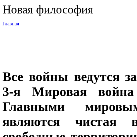
Новая философия
Главная
3-я Мировая
война
Все войны ведутся за
Программа
3-я Мировая война
Суть новой
Главными мировы
философии
являются чистая 
Материалы
свободные территории