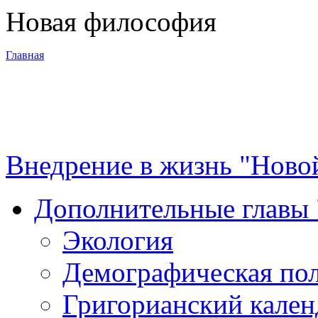
Новая философия
Главная
3-я Мировая
война
Внедрение в жизнь "Ново
Программа
Дополнительные главы
Суть новой
Экология
философии
Демографическая по
Материалы
Григорианский кален