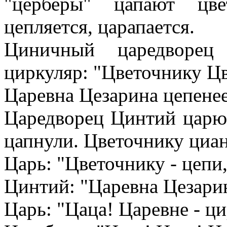
"церберы" цапают цве
цепляется, царапается.
Циничный царедворец
циркуляр: "Цветочнику Цв
Царевна Цезарина цепенее
Царедворец Цинтий царю:
цапнули. Цветочнику циа
Царь: "Цветочнику - цепи
Цинтий: "Царевна Цезарина
Царь: "Цаца! Царевне - ци