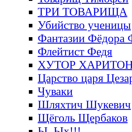
ТРИ ТОВАРИЩА
Убийство ученицы
Фантазии Фёдора 
Флейтист Федя
ХУТОР ХАРИТО
Царство царя Цеза
Чуваки
Шляхтич Шукевич
Щёголь Щербаков
Ы, Ых!!!