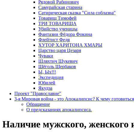
Рядовой Рабинович
Самурайская старина
Сатирическая сказка "Сила соблазна"
Товарищ Тимофей
ТРИ ТОВАРИЩА
Убийство ученицы
Фантазии Фёдора Фокина
Флейтист Федя
ХУТОР ХАРИТОНА ХМАРЫ
Царство царя Цезаря
Чуваки
Шляхтич Шукевич
Щёголь Щербаков
Ы, Ых!!!
Экспедиция
Юбилей
Якудза
Проект "Православие"
3-я Мировая война - это Апокалипсис? К чему готовиться
Обращение
О предсказаниях апокалипсиса.
Наличие мужского, женского и