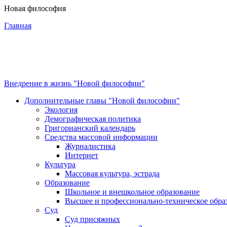
Новая философия
Главная
3-я Мировая
война
Внедрение в жизнь "Новой философии"
Дополнительные главы "Новой философии"
Программа
Экология
Демографическая политика
Григорианский календарь
Средства массовой информации
Журналистика
Суть новой
Интернет
философии
Культура
Массовая культура, эстрада
Образование
Материалы
Школьное и внешкольное образование
Высшее и профессионально-техническое обра
Суд
Суд присяжных