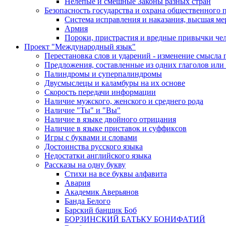
Контакты
Нелепые и смешные Законы разных стран
Безопасность государства и охрана общественного 
Система исправления и наказания, высшая ме
Армия
Пороки, пристрастия и вредные привычки че
Проект "Международный язык"
Перестановка слов и ударений - изменение смысла
Предложения, составленные из одних глаголов или 
Палиндромы и суперпалиндромы
Двусмыслецы и каламбуры на их основе
Скорость передачи информации
Наличие мужского, женского и среднего рода
Наличие "Ты" и "Вы"
Наличие в языке двойного отрицания
Наличие в языке приставок и суффиксов
Игры с буквами и словами
Достоинства русского языка
Недостатки английского языка
Рассказы на одну букву
Стихи на все буквы алфавита
Авария
Академик Аверьянов
Банда Белого
Барский банщик Боб
БОРЗИНСКИЙ БАТЬКУ БОНИФАТИЙ