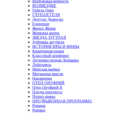
Верблюжья верность
ВОЗМЕЗДИЕ
Гибель Гиви
ГЛУПАЯ ГЕЛЯ
Депутат Дерюгин
Единение
Жених Жерар
Жоркина жизнь
ЗВЕЗДА ЗУГУЛАЯ
Зубровка загубила
ИСТОРИЯ ИРЫ И ИННЫ
Квартирная кража
Классовый конфликт
Легкомысленная Любашка
Лоботрясы
Майская маёвка
Митькины мысли
Напарники
ОТЕЦ ОНУФРИЙ
Отец Онуфрий II
Плоды прогресса
Попил пивка
ПРЕДВЫБОРНАЯ ПРОГРАММА
Реванш
Рыбаки