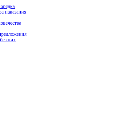
порядка
ра наказания
ловечества
 предложения
без них