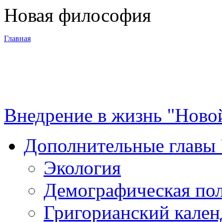
Новая философия
Главная
3-я Мировая
война
Внедрение в жизнь "Ново
Программа
Дополнительные главы
Суть новой
Экология
философии
Демографическая по
Материалы
Григорианский кален