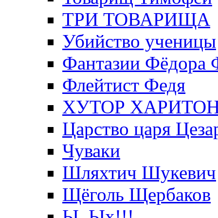
ТРИ ТОВАРИЩА
Убийство ученицы
Фантазии Фёдора 
Флейтист Федя
ХУТОР ХАРИТО
Царство царя Цеза
Чуваки
Шляхтич Шукевич
Щёголь Щербаков
Ы, Ых!!!