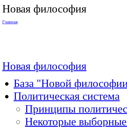
Новая философия
Главная
3-я Мировая
война
Новая философия
Программа
База "Новой философи
Суть новой
Политическая система
философии
Принципы политическ
Материалы
Некоторые выборные